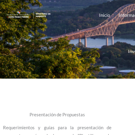
Ir
al
Inicio
Informa
contenido
Inv
Presentación de Propuestas
Requerimientos y guías para la presentación de